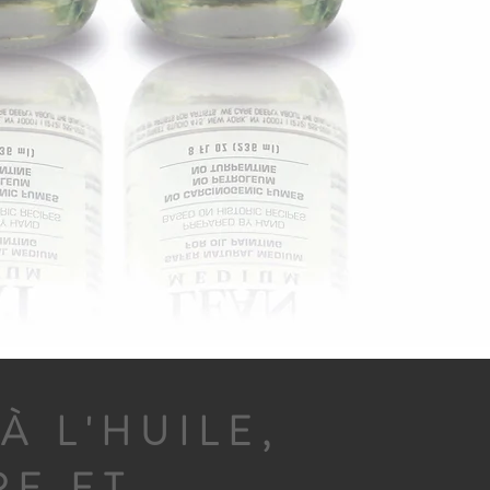
À L'HUILE,
RE ET