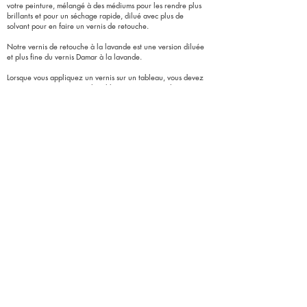
votre peinture,
mélangé à des médiums pour les rendre plus
brillants et pour un séchage rapide,
dilué avec plus de
solvant pour en faire un vernis de retouche.
Notre vernis de retouche à la lavande est une version diluée
et plus fine du vernis Damar à la lavande.
Lorsque vous appliquez un vernis sur un tableau, vous devez
toujours vous assurer que le tableau est sec et qu'il a été
peint avec suffisamment d'huile pour le lier de manière à ce
que la peinture soit stable et permanente. Dans le cas
contraire, l'application d'un vernis peut être abrasive pour la
surface de la peinture en raison de sa forte teneur en
solvant.
© 2020 CHELSEA CLASSICAL STUDIO FINE ART
MATERIALS. ALL RIGHTS RESERVED.
526 West 26th Street, Studio #415, New York,
NY, 10001
CONTACT US
info@chelseaclassicalstudio.com