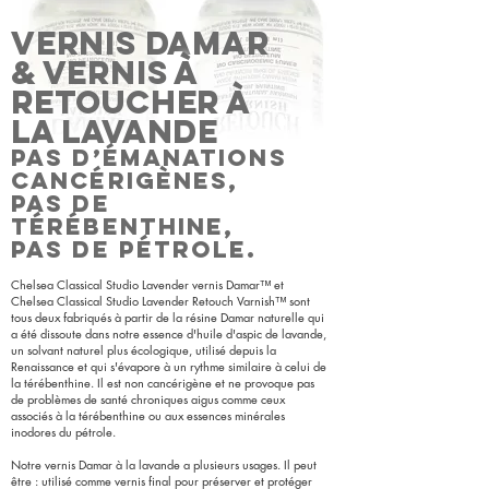
VERNIS DAMAR
& VERNIS À
RETOUCHER À
LA LAVANDE
PAS D’ÉMANATIONS
CANCÉRIGÈNES,
Pas de
térébenthine,
Pas de pétrole.
Chelsea Classical Studio Lavender vernis Damar™ et
Chelsea Classical Studio Lavender Retouch Varnish™ sont
tous deux fabriqués à partir de la résine Damar naturelle qui
a été dissoute dans notre essence d'huile d'aspic de lavande,
un solvant naturel plus écologique, utilisé depuis la
Renaissance et qui s'évapore à un rythme similaire à celui de
la térébenthine. Il est non cancérigène et ne provoque pas
de problèmes de santé chroniques aigus comme ceux
associés à la térébenthine ou aux essences minérales
inodores du pétrole.
Notre vernis Damar à la lavande a plusieurs usages. Il peut
être :
utilisé comme vernis final pour préserver et protéger